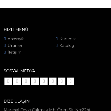
HIZLI MENÜ
Anasayfa
Kurumsal
Ürünler
Katalog
İletişim
SOSYAL MEDYA
BIZE ULAŞIN!
Mareşal Fevzi Çakmak Mh. Ören Sk. No:22/A