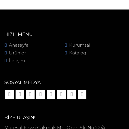
HIZLI MENÜ
Anasayfa
Kurumsal
Ürünler
Katalog
İletişim
SOSYAL MEDYA
BIZE ULAŞIN!
Mareşal Fevzi Çakmak Mh. Ören Sk. No:22/A